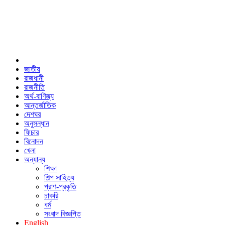
জাতীয়
রাজধানী
রাজনীতি
অর্থ-বাণিজ্য
আন্তর্জাতিক
দেশঘর
অনুসন্ধান
ফিচার
বিনোদন
খেলা
অন্যান্য
শিক্ষা
শিল্প সাহিত্য
প্রাণ-প্রকৃতি
চাকরি
ধর্ম
সংবাদ বিজ্ঞপ্তি
English