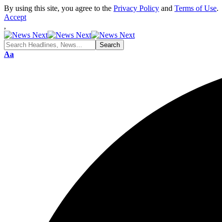
By using this site, you agree to the
Privacy Policy
and
Terms of Use
.
Accept
,
Font
Aa
Resizer