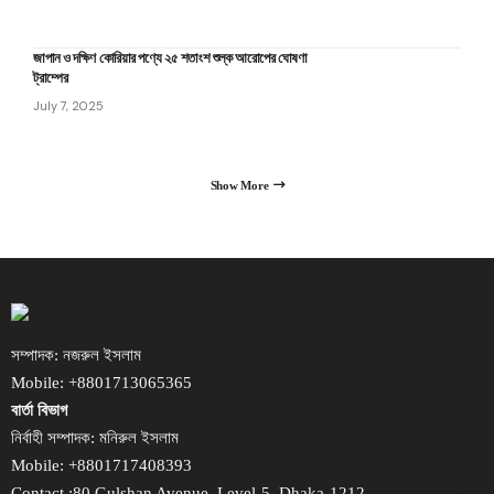
জাপান ও দক্ষিণ কোরিয়ার পণ্যে ২৫ শতাংশ শুল্ক আরোপের ঘোষণা
ট্রাম্পের
July 7, 2025
Show More
সম্পাদক: নজরুল ইসলাম
Mobile: +8801713065365
বার্তা বিভাগ
নির্বাহী সম্পাদক: মনিরুল ইসলাম
Mobile: +8801717408393
Contact :80 Gulshan Avenue, Level-5, Dhaka-1212