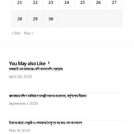
21
22
23
24
25
26
27
28
29
30
« Mar
May »
You May also Like
গুজরাটে এক হাজারের বেশি বাংলাদেশি গ্রেপ্তার
April 26, 2025
কক্সবাজার দক্ষিণ বনবিভাগে বনভূমি দখলের মহোৎসব, কর্তৃপক্ষের নীরবতা
September 1, 2025
ইমনের ঝড়ো সেঞ্চুরি ও পেসারদের নৈপুণ্যে বড় জয় পেল বাংলাদেশ
May 18, 2025