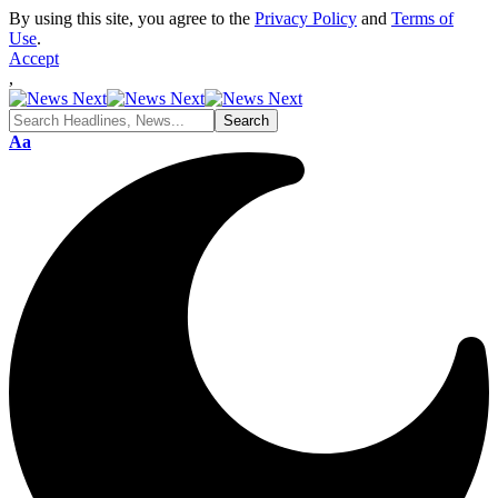
By using this site, you agree to the
Privacy Policy
and
Terms of
Use
.
Accept
,
Font
Aa
Resizer