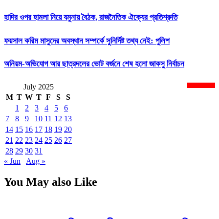
হাদির ওপর হামলা নিয়ে যমুনায় বৈঠক, রাজনৈতিক ঐক্যের প্রতিশ্রুতি
ফয়সাল করিম মাসুদের অবস্থান সম্পর্কে সুনির্দিষ্ট তথ্য নেই: পুলিশ
অনিয়ম-অভিযোগ আর ছাত্রদলের ভোট বর্জনে শেষ হলো জাকসু নির্বাচন
July 2025
newsnextbd20
M
T
W
T
F
S
S
1
2
3
4
5
6
7
8
9
10
11
12
13
14
15
16
17
18
19
20
21
22
23
24
25
26
27
28
29
30
31
« Jun
Aug »
You May also Like