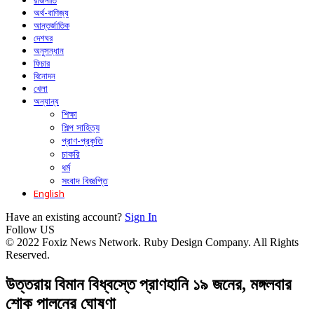
রাজনীতি
অর্থ-বাণিজ্য
আন্তর্জাতিক
দেশঘর
অনুসন্ধান
ফিচার
বিনোদন
খেলা
অন্যান্য
শিক্ষা
শিল্প সাহিত্য
প্রাণ-প্রকৃতি
চাকরি
ধর্ম
সংবাদ বিজ্ঞপ্তি
English
Have an existing account?
Sign In
Follow US
© 2022 Foxiz News Network. Ruby Design Company. All Rights
Reserved.
উত্তরায় বিমান বিধ্বস্তে প্রাণহানি ১৯ জনের, মঙ্গলবার
শোক পালনের ঘোষণা